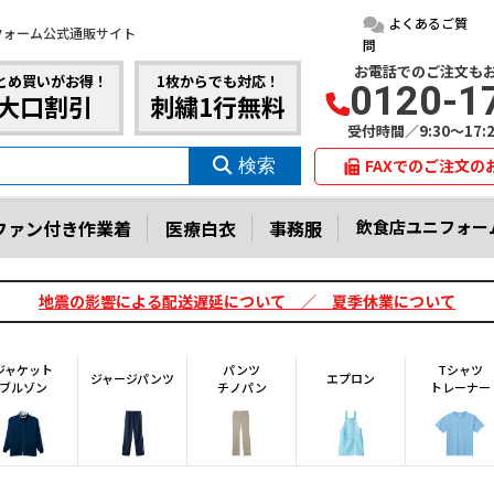
よくあるご質
フォーム公式通販サイト
問
お電話でのご注文も
とめ買いがお得！
1枚からでも対応！
0120-1
大口割引
刺繍1行無料
受付時間／9:30～17
FAXでのご注文の
ファン付き作業着
医療白衣
事務服
飲食店ユニフォー
地震の影響による配送遅延について ／ 夏季休業について
ジャケット
パンツ
Tシャツ
ジャージパンツ
エプロン
ブルゾン
チノパン
トレーナー