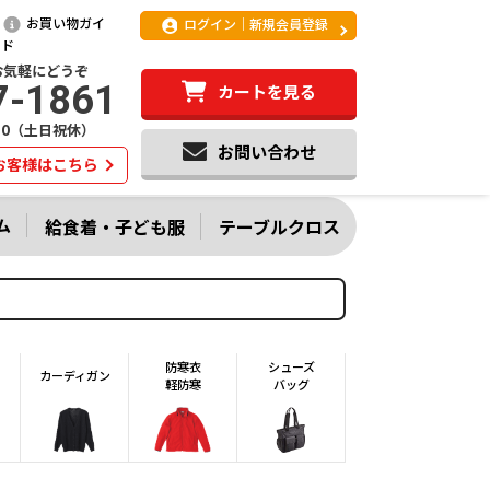
お買い物ガイ
ログイン｜新規会員登録
ド
お気軽にどうぞ
7-1861
カートを見る
:20（土日祝休）
お問い合わせ
お客様はこちら
ム
給食着・子ども服
テーブルクロス
防寒衣
シューズ
カーディガン
軽防寒
バッグ