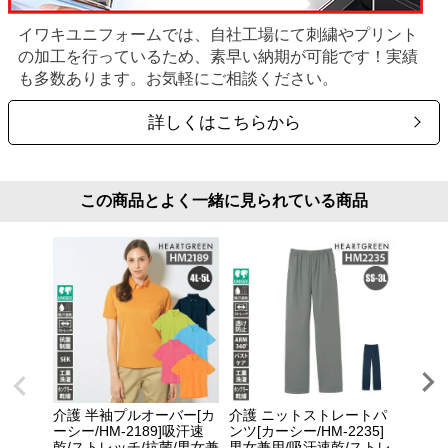
イワキユニフォームでは、自社工場にて刺繍やプリント
の加工を行っているため、素早い納期が可能です！実績
も多数あります。お気軽にご相談ください。
詳しくはこちらから
この商品とよく一緒に見られている商品
介護 半袖プルオーバー[カ
介護 ニットストレートパ
介護 
ーシー/HM-2189]吸汗速
ンツ[カーシー/HM-2235]
シー/H
乾/ストレッチ/抗菌/男女兼
男女兼用/吸汗速乾/ストレ
風/男