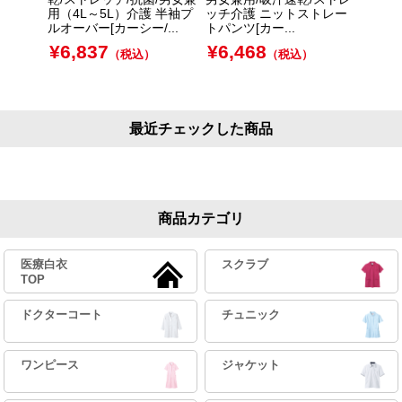
用（4L～5L）介護 半袖プ
ッチ介護 ニットストレー
レッチ
ルオーバー[カーシー/...
トパンツ[カー...
護 半
ー/H...
¥
6,837
¥
6,468
（税込）
（税込）
¥
6,
最近チェックした商品
商品カテゴリ
医療白衣
スクラブ
TOP
ドクターコート
チュニック
ワンピース
ジャケット