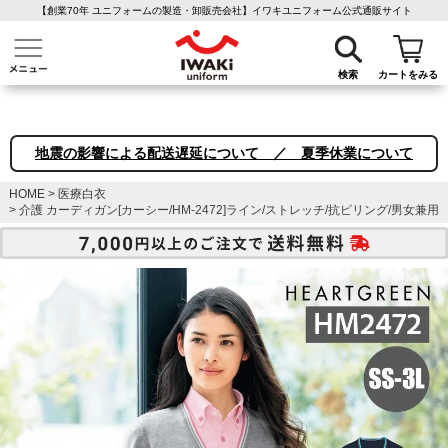
【創業70年 ユニフォームの製造・卸販売会社】イワキユニフォーム公式通販サイト
介護ユニフォーム
作業着・作業服
ファン付き作業着
医療白衣
事務
検索
カートをみる
地震の影響による配送遅延について ／ 夏季休業について
HOME
医療白衣
介護 カーディガン[カーシー/HM-2472]ライン/ストレッチ/抗ピリング/男女兼用