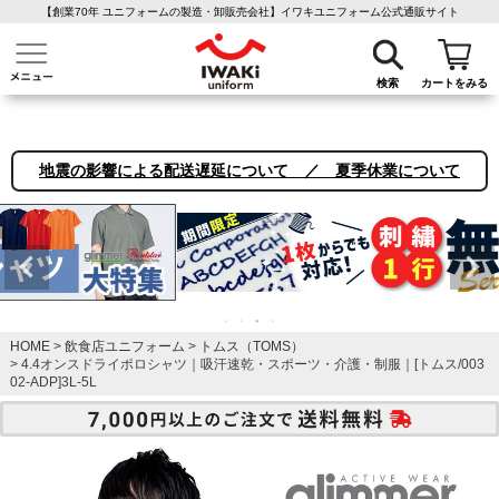
【創業70年 ユニフォームの製造・卸販売会社】イワキユニフォーム公式通販サイト
介護ユニフォーム
作業着・作業服
ファン付き作業着
医療白衣
事務
検索
カートをみる
地震の影響による配送遅延について ／ 夏季休業について
HOME
飲食店ユニフォーム
トムス（TOMS）
4.4オンスドライポロシャツ｜吸汗速乾・スポーツ・介護・制服｜[トムス/003
02-ADP]3L-5L