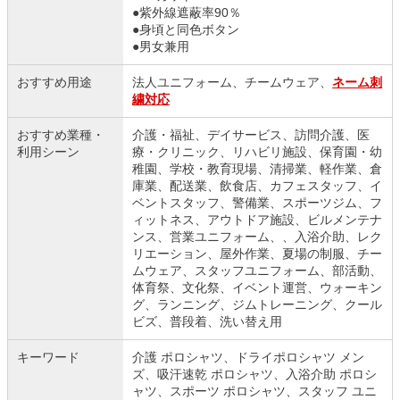
●紫外線遮蔽率90％
●身頃と同色ボタン
●男女兼用
おすすめ用途
法人ユニフォーム、チームウェア、
ネーム刺
繍対応
おすすめ業種・
介護・福祉、デイサービス、訪問介護、医
利用シーン
療・クリニック、リハビリ施設、保育園・幼
稚園、学校・教育現場、清掃業、軽作業、倉
庫業、配送業、飲食店、カフェスタッフ、イ
ベントスタッフ、警備業、スポーツジム、フ
ィットネス、アウトドア施設、ビルメンテナ
ンス、営業ユニフォーム、、入浴介助、レク
リエーション、屋外作業、夏場の制服、チー
ムウェア、スタッフユニフォーム、部活動、
体育祭、文化祭、イベント運営、ウォーキン
グ、ランニング、ジムトレーニング、クール
ビズ、普段着、洗い替え用
キーワード
介護 ポロシャツ、ドライポロシャツ メン
ズ、吸汗速乾 ポロシャツ、入浴介助 ポロシ
ャツ、スポーツ ポロシャツ、スタッフ ユニ