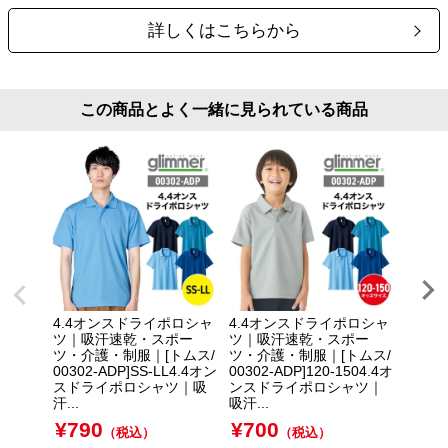
詳しくはこちらから
この商品とよく一緒に見られている商品
4.4オンスドライポロシャ
4.4オンスドライポロシャ
4.4
ツ｜吸汗速乾・スポー
ツ｜吸汗速乾・スポー
ツ｜吸
ツ・介護・制服｜[トムス/
ツ・介護・制服｜[トムス/
ツ・介
00302-ADP]SS-LL4.4オン
00302-ADP]120-1504.4オ
00302
スドライポロシャツ｜吸
ンスドライポロシャツ｜
スドラ
汗...
吸汗...
汗...
¥
790
¥
700
¥
97
（税込）
（税込）