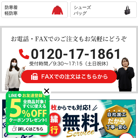
防寒着
シューズ
軽防寒
バッグ