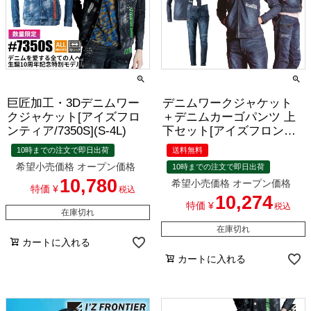
巨匠加工・3Dデニムワー
デニムワークジャケット
クジャケット[アイズフロ
＋デニムカーゴパンツ 上
ンティア/7350S](S-4L)
下セット[アイズフロンテ
ィア/5570,5572]（S-4L）
10時までの注文で即日出荷
送料無料
希望小売価格
オープン価格
10時までの注文で即日出荷
10,780
希望小売価格
オープン価格
特価
¥
税込
10,274
特価
¥
税込
在庫切れ
在庫切れ
カートに入れる
カートに入れる