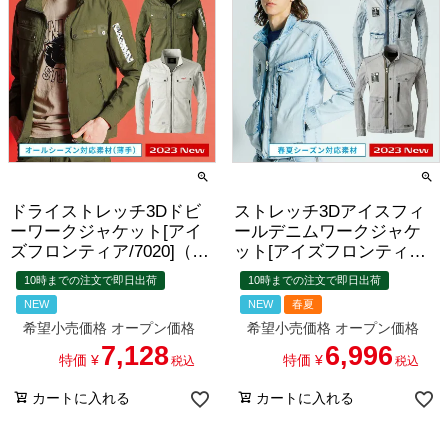
ドライストレッチ3Dドビ
ストレッチ3Dアイスフィ
ーワークジャケット[アイ
ールデニムワークジャケ
ズフロンティア/7020]（S-
ット[アイズフロンティ
4L）
ア/7420]（S-4L）
10時までの注文で即日出荷
10時までの注文で即日出荷
NEW
NEW
春夏
希望小売価格
オープン価格
希望小売価格
オープン価格
7,128
6,996
特価
¥
特価
¥
税込
税込
カートに入れる
カートに入れる