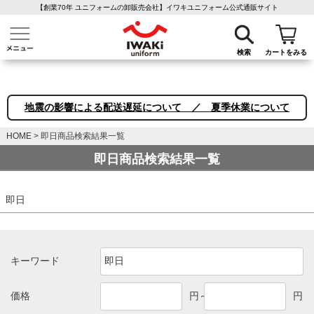
【創業70年 ユニフォームの卸販売会社】イワキユニフォーム公式通販サイト
介護ユニフォーム
作業着・作業服
ファン付き作業着
医療白衣
事務
検索
カートをみる
地震の影響による配送遅延について ／ 夏季休業について
HOME
即日商品検索結果一覧
即日商品検索結果一覧
即日
キーワード
価格
円～
円