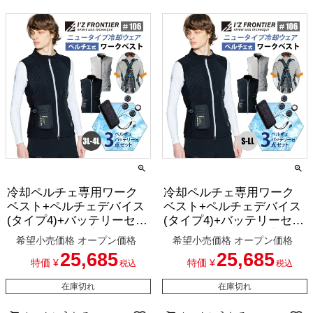
冷却ペルチェ専用ワーク
冷却ペルチェ専用ワーク
ベスト+ペルチェデバイス
ベスト+ペルチェデバイス
(タイプ4)+バッテリーセッ
(タイプ4)+バッテリーセッ
ト(ロングタイプ)[アイズ
ト(レギュラータイプ)[ア
希望小売価格
オープン価格
希望小売価格
オープン価格
フロンティア/106-SET-15]
イズフロンティア/106-
25,685
25,685
3L-4L
SET] S-LL
特価
¥
特価
¥
税込
税込
在庫切れ
在庫切れ