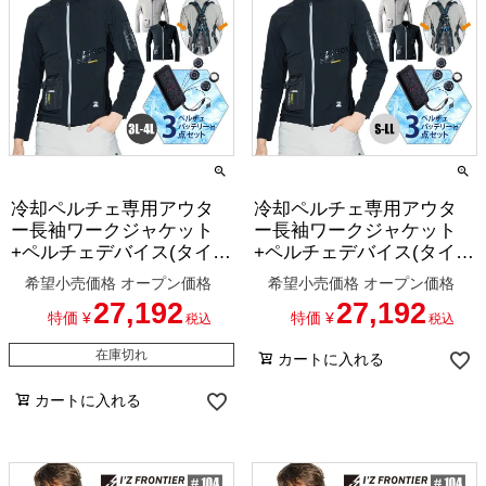
冷却ペルチェ専用アウタ
冷却ペルチェ専用アウタ
ー長袖ワークジャケット
ー長袖ワークジャケット
+ペルチェデバイス(タイプ
+ペルチェデバイス(タイプ
4)+バッテリーセット(ロン
4)+バッテリーセット(レギ
希望小売価格
オープン価格
希望小売価格
オープン価格
グタイプ)[アイズフロンテ
ュラータイプ)[アイズフロ
27,192
27,192
ィア/100-SET-15] 3L-4L
ンティア/100-SET] S-LL
特価
¥
特価
¥
税込
税込
在庫切れ
カートに入れる
カートに入れる