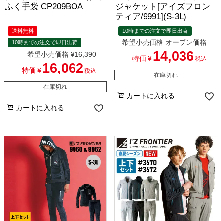
ふく手袋 CP209BOA
ジャケット[アイズフロン
ティア/9991](S-3L)
送料無料
10時までの注文で即日出荷
希望小売価格
オープン価格
10時までの注文で即日出荷
14,036
希望小売価格
¥
16,390
特価
¥
税込
16,062
特価
¥
税込
在庫切れ
在庫切れ
カートに入れる
カートに入れる