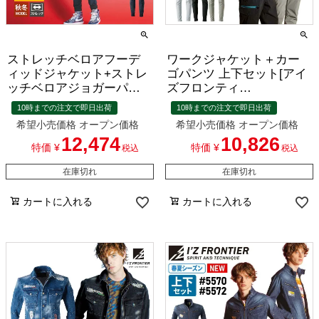
ストレッチベロアフーデ
ワークジャケット＋カー
ィッドジャケット+ストレ
ゴパンツ 上下セット[アイ
ッチベロアジョガーパン
ズフロンティ
ツ 上下セット[アイズフロ
ア/3670,3672]（S-4L）
10時までの注文で即日出荷
10時までの注文で即日出荷
ンティア/9960,9962]
希望小売価格
オープン価格
希望小売価格
オープン価格
12,474
10,826
特価
¥
特価
¥
税込
税込
在庫切れ
在庫切れ
カートに入れる
カートに入れる