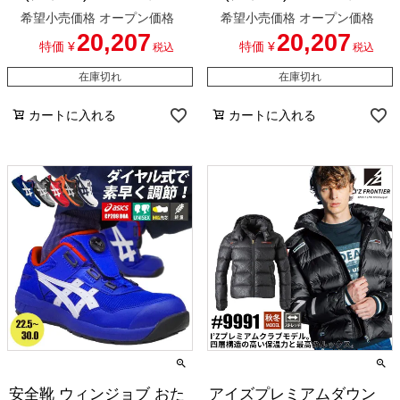
ット(ロングタイプ)[アイ
ット(レギュラータイプ)
希望小売価格
オープン価格
希望小売価格
オープン価格
ズフロンティア/107-SET-
[アイズフロンティア/107-
20,207
20,207
15] XL-XXL
SET] S-L
特価
¥
特価
¥
税込
税込
在庫切れ
在庫切れ
カートに入れる
カートに入れる
安全靴 ウィンジョブ おた
アイズプレミアムダウン