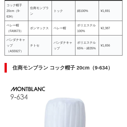
コック帽子
住商モンブラ
20cm（9-
トック
綿100%
¥1,691
ン
634）
ベレー帽
ポリエステル
ボンマックス
ベレー帽
¥2,387
（FA9673）
100%
バンダナキャ
バンダナキャ
ポリエステル
ップ
チトセ
¥1,656
ップ
65%・綿35%
（AS5927）
住商モンブラン コック帽子 20cm（9-634）