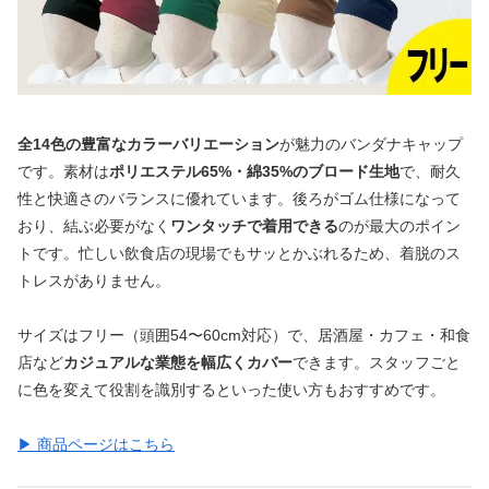
全14色の豊富なカラーバリエーション
が魅力のバンダナキャップ
です。素材は
ポリエステル65%・綿35%のブロード生地
で、耐久
性と快適さのバランスに優れています。後ろがゴム仕様になって
おり、結ぶ必要がなく
ワンタッチで着用できる
のが最大のポイン
トです。忙しい飲食店の現場でもサッとかぶれるため、着脱のス
トレスがありません。
サイズはフリー（頭囲54〜60cm対応）で、居酒屋・カフェ・和食
店など
カジュアルな業態を幅広くカバー
できます。スタッフごと
に色を変えて役割を識別するといった使い方もおすすめです。
▶ 商品ページはこちら