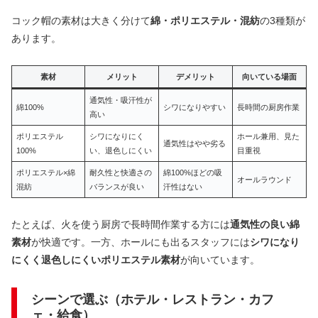
コック帽の素材は大きく分けて
綿・ポリエステル・混紡
の3種類が
あります。
素材
メリット
デメリット
向いている場面
通気性・吸汗性が
綿100%
シワになりやすい
長時間の厨房作業
高い
ポリエステル
シワになりにく
ホール兼用、見た
通気性はやや劣る
100%
い、退色しにくい
目重視
ポリエステル×綿
耐久性と快適さの
綿100%ほどの吸
オールラウンド
混紡
バランスが良い
汗性はない
たとえば、火を使う厨房で長時間作業する方には
通気性の良い綿
素材
が快適です。一方、ホールにも出るスタッフには
シワになり
にくく退色しにくいポリエステル素材
が向いています。
シーンで選ぶ（ホテル・レストラン・カフ
ェ・給食）