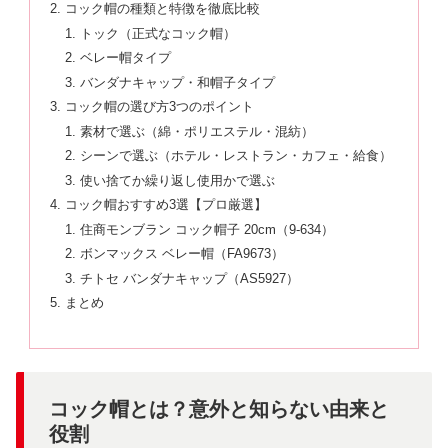
コック帽の種類と特徴を徹底比較
トック（正式なコック帽）
ベレー帽タイプ
バンダナキャップ・和帽子タイプ
コック帽の選び方3つのポイント
素材で選ぶ（綿・ポリエステル・混紡）
シーンで選ぶ（ホテル・レストラン・カフェ・給食）
使い捨てか繰り返し使用かで選ぶ
コック帽おすすめ3選【プロ厳選】
住商モンブラン コック帽子 20cm（9-634）
ボンマックス ベレー帽（FA9673）
チトセ バンダナキャップ（AS5927）
まとめ
コック帽とは？意外と知らない由来と
役割