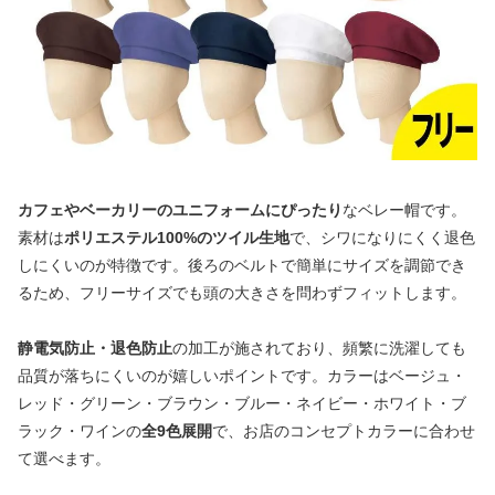
カフェやベーカリーのユニフォームにぴったり
なベレー帽です。
素材は
ポリエステル100%のツイル生地
で、シワになりにくく退色
しにくいのが特徴です。後ろのベルトで簡単にサイズを調節でき
るため、フリーサイズでも頭の大きさを問わずフィットします。
静電気防止・退色防止
の加工が施されており、頻繁に洗濯しても
品質が落ちにくいのが嬉しいポイントです。カラーはベージュ・
レッド・グリーン・ブラウン・ブルー・ネイビー・ホワイト・ブ
ラック・ワインの
全9色展開
で、お店のコンセプトカラーに合わせ
て選べます。