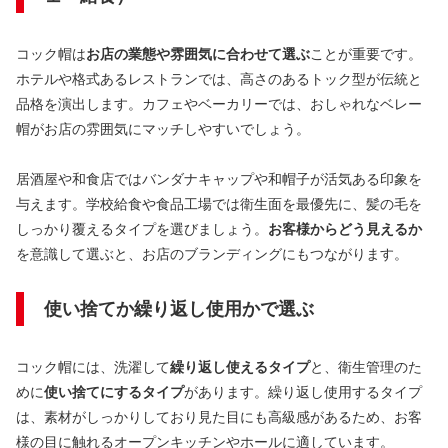
コック帽は
お店の業態や雰囲気に合わせて選ぶ
ことが重要です。
ホテルや格式あるレストランでは、高さのあるトック型が伝統と
品格を演出します。カフェやベーカリーでは、おしゃれなベレー
帽がお店の雰囲気にマッチしやすいでしょう。
居酒屋や和食店ではバンダナキャップや和帽子が活気ある印象を
与えます。学校給食や食品工場では衛生面を最優先に、髪の毛を
しっかり覆えるタイプを選びましょう。
お客様からどう見えるか
を意識して選ぶと、お店のブランディングにもつながります。
使い捨てか繰り返し使用かで選ぶ
コック帽には、洗濯して
繰り返し使えるタイプ
と、衛生管理のた
めに
使い捨てにするタイプ
があります。繰り返し使用するタイプ
は、素材がしっかりしており見た目にも高級感があるため、お客
様の目に触れるオープンキッチンやホールに適しています。