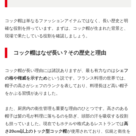
コック帽は単なるファッションアイテムではなく、長い歴史と明
確な役割を持っています。まずは、コック帽が生まれた背景と、
現場で果たしている役割を確認しましょう。
コック帽はなぜ長い？その歴史と理由
コック帽が長い理由には諸説ありますが、最も有力なのは
シェフ
の格や権威を示すため
という説です。フランス料理の世界では、
帽子の高さがシェフのランクを表しており、料理長ほど高い帽子
をかぶる習慣がありました。
また、厨房内の衛生管理も重要な理由のひとつです。高さのある
帽子は髪の毛が料理に落ちるのを防ぎ、頭部の汗を吸収する役割
も担っていました。現在でもホテルや格式あるレストランでは
高
さ20cm以上のトック型コック帽
が使用されており、伝統と衛生を