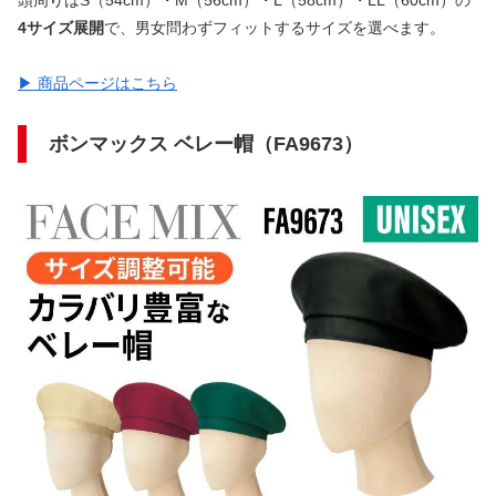
頭周りはS（54cm）・M（56cm）・L（58cm）・LL（60cm）の
4サイズ展開
で、男女問わずフィットするサイズを選べます。
▶ 商品ページはこちら
ボンマックス ベレー帽（FA9673）