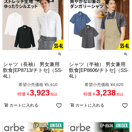
シャツ（長袖） 男女兼用
シャツ（半袖） 男女兼用
飲食[EP8713/チトセ]（SS-
飲食[EP8606/チトセ]（SS-
4L）
4L）
希望小売価格
¥
5,610
希望小売価格
¥
4,620
3,923
3,238
特価
¥
特価
¥
税込
税込
カートに入れる
カートに入れる