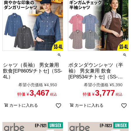
シャツ（長袖） 男女兼用
ボタンダウンシャツ（半
飲食[EP8605/チトセ]（SS-
袖） 男女兼用 飲食
4L）
[EP8534/チトセ]（SS-
4L）
希望小売価格
¥
4,950
希望小売価格
¥
5,390
3,467
3,777
特価
¥
特価
¥
税込
税込
カートに入れる
カートに入れる