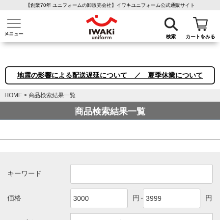
【創業70年 ユニフォームの卸販売会社】イワキユニフォーム公式通販サイト
介護ユニフォーム
作業着・作業服
ファン付き作業着
医療白衣
事務
検索
カートをみる
地震の影響による配送遅延について ／ 夏季休業について
HOME
商品検索結果一覧
商品検索結果一覧
キーワード
価格
円～
円