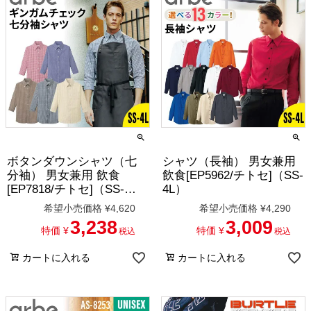
ボタンダウンシャツ（七
シャツ（長袖） 男女兼用
分袖） 男女兼用 飲食
飲食[EP5962/チトセ]（SS-
[EP7818/チトセ]（SS-
4L）
4L）
希望小売価格
¥
4,620
希望小売価格
¥
4,290
3,238
3,009
特価
¥
特価
¥
税込
税込
カートに入れる
カートに入れる