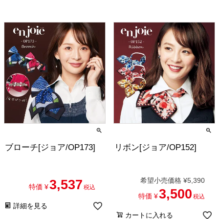
ブローチ[ジョア/OP173]
リボン[ジョア/OP152]
希望小売価格
¥
5,390
3,537
特価
¥
税込
3,500
特価
¥
税込
詳細を見る
カートに入れる