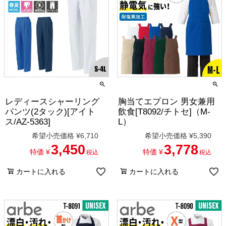
レディースシャーリング
胸当てエプロン 男女兼用
パンツ(2タック)[アイト
飲食[T8092/チトセ]（M-
ス/AZ-5363]
L）
希望小売価格
¥
6,710
希望小売価格
¥
5,390
3,450
3,778
特価
¥
特価
¥
税込
税込
カートに入れる
カートに入れる