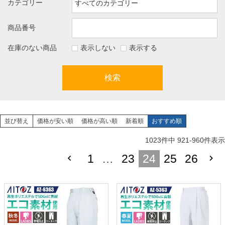
カテゴリー
商品番号
在庫のない商品
表示しない
表示する
検索
並び替え
価格が安い順
価格が高い順
新着順
おすすめ順
1023
件中
921
-
960
件表示
1
…
23
24
25
26