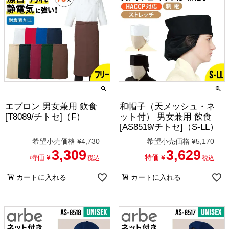
エプロン 男女兼用 飲食
和帽子（天メッシュ・ネ
[T8089/チトセ]（F）
ット付） 男女兼用 飲食
[AS8519/チトセ]（S-LL）
希望小売価格
¥
4,730
希望小売価格
¥
5,170
3,309
3,629
特価
¥
特価
¥
税込
税込
カートに入れる
カートに入れる