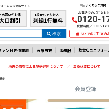
よくあるご質問
フォーム公式通販サイト
お電話でのご注文も
とめ買いがお得！
1枚からでも対応！
0120-1
大口割引
刺繍1行無料
受付時間／9:30～17
FAXでのご注文の
ファン付き作業着
医療白衣
事務服
飲食店ユニフォー
地震の影響による配送遅延について ／ 夏季休業について
登録
会員登録