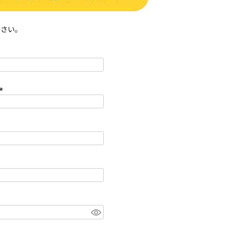
ださい。
(
必
須
)