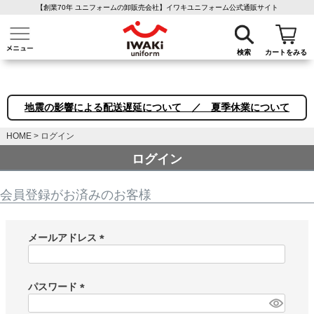
【創業70年 ユニフォームの卸販売会社】イワキユニフォーム公式通販サイト
介護ユニフォーム
作業着・作業服
ファン付き作業着
医療白衣
事務
検索
カートをみる
地震の影響による配送遅延について ／ 夏季休業について
HOME
ログイン
ログイン
会員登録がお済みのお客様
メールアドレス
(
必
須
パスワード
)
(