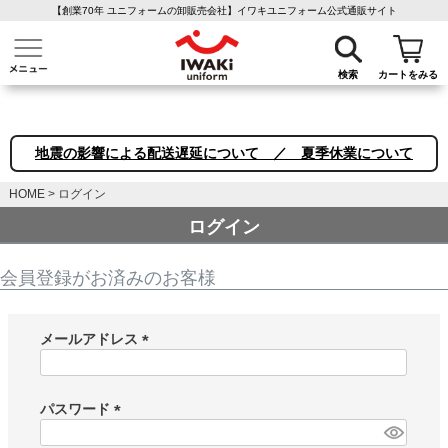
【創業70年 ユニフォームの卸販売会社】イワキユニフォーム公式通販サイト
介護ユニフォーム
作業着・作業服
ファン付き作業着
医療白衣
事務
検索
カートをみる
地震の影響による配送遅延について ／ 夏季休業について
HOME
ログイン
ログイン
会員登録がお済みのお客様
メールアドレス
(
必
須
パスワード
)
(