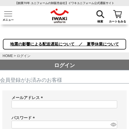
【創業70年 ユニフォームの卸販売会社】イワキユニフォーム公式通販サイト
介護ユニフォーム
作業着・作業服
ファン付き作業着
医療白衣
事務
検索
カートをみる
地震の影響による配送遅延について ／ 夏季休業について
HOME
ログイン
ログイン
会員登録がお済みのお客様
メールアドレス
(
必
須
パスワード
)
(