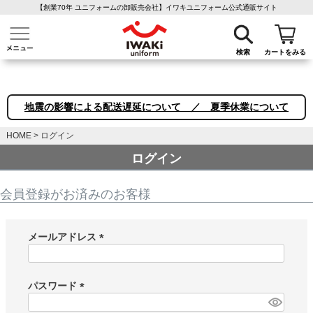
【創業70年 ユニフォームの卸販売会社】イワキユニフォーム公式通販サイト
介護ユニフォーム
作業着・作業服
ファン付き作業着
医療白衣
事務
検索
カートをみる
地震の影響による配送遅延について ／ 夏季休業について
HOME
ログイン
ログイン
会員登録がお済みのお客様
メールアドレス
(
必
須
パスワード
)
(